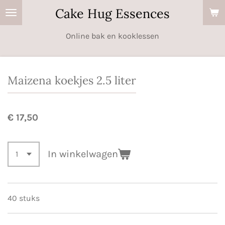
Cake Hug Essences
Ga
direct
Online bak en kooklessen
naar
de
hoofdinhoud
Maizena koekjes 2.5 liter
€ 17,50
In winkelwagen
40 stuks