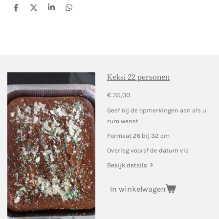
D
D
S
D
e
e
h
e
l
e
a
l
e
l
r
e
n
e
n
Keksi 22 personen
€ 35,00
Geef bij de opmerkingen aan als u
rum wenst
Formaat 26 bij 32 cm
Overleg vooraf de datum via
Bekijk details
In winkelwagen