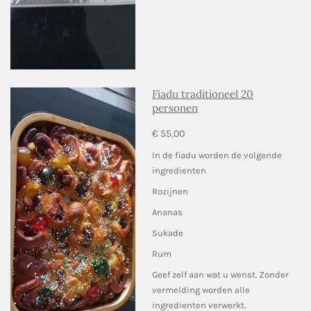
Fiadu traditioneel 20
personen
€ 55,00
In de fiadu worden de volgende
ingredienten
Rozijnen
Ananas
Sukade
Rum
Geef zelf aan wat u wenst. Zonder
vermelding worden alle
ingredienten verwerkt.