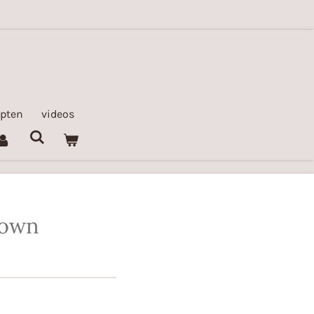
epten
videos
down