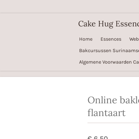
Ga
direct
Cake Hug Essen
naar
de
Home
Essences
Web
hoofdinhoud
Bakcursussen Surinaams
Algemene Voorwaarden C
Online bakl
flantaart
€ 6,50