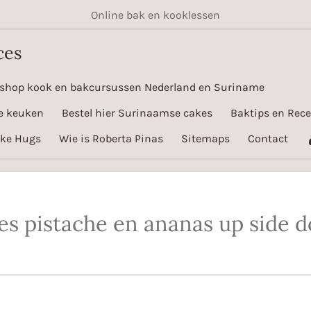
Online bak en kooklessen
ces
shop kook en bakcursussen Nederland en Suriname
e keuken
Bestel hier Surinaamse cakes
Baktips en Rec
ake Hugs
Wie is Roberta Pinas
Sitemaps
Contact
es pistache en ananas up side 