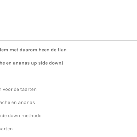
odem met daarom heen de flan
ache en ananas up side down)
n voor de taarten
tache en ananas
 side down methode
aarten