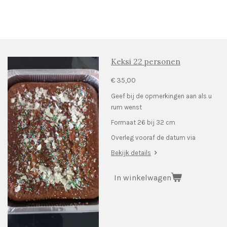
e
e
h
e
l
e
a
l
e
l
r
e
n
e
n
Keksi 22 personen
€ 35,00
Geef bij de opmerkingen aan als u
rum wenst
Formaat 26 bij 32 cm
Overleg vooraf de datum via
Bekijk details
In winkelwagen