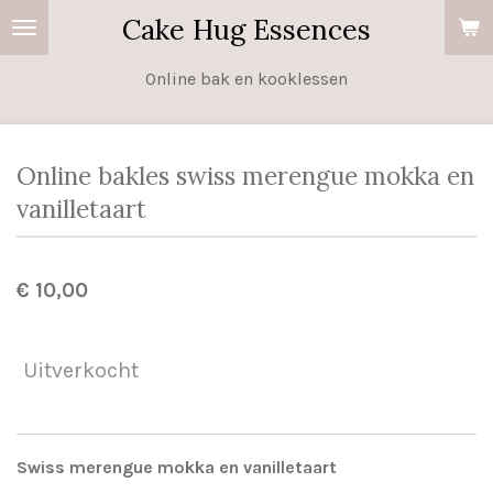
Cake Hug Essences
Ga
direct
Online bak en kooklessen
naar
de
hoofdinhoud
Online bakles swiss merengue mokka en
vanilletaart
€ 10,00
Uitverkocht
Swiss merengue mokka en vanilletaart