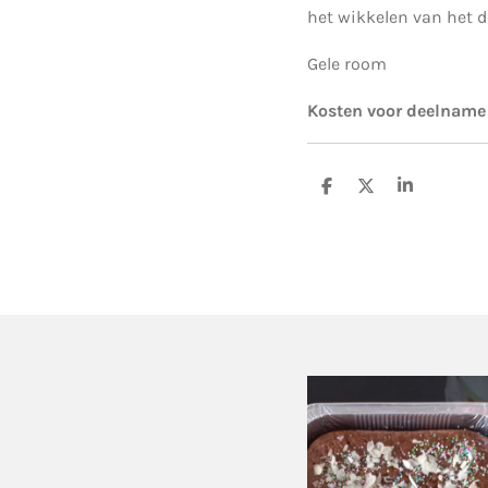
het wikkelen van het 
Gele room
Kosten voor deelname
D
D
S
e
e
h
l
e
a
e
l
r
n
e