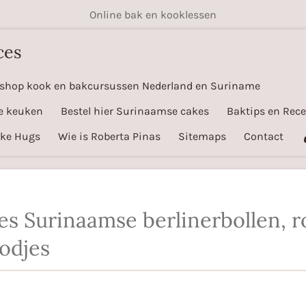
Online bak en kooklessen
ces
shop kook en bakcursussen Nederland en Suriname
e keuken
Bestel hier Surinaamse cakes
Baktips en Rec
ake Hugs
Wie is Roberta Pinas
Sitemaps
Contact
es Surinaamse berlinerbollen,
odjes