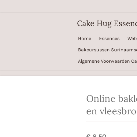
Ga
direct
Cake Hug Essen
naar
de
Home
Essences
Web
hoofdinhoud
Bakcursussen Surinaams
Algemene Voorwaarden C
Online bakl
en vleesbro
€ 6,50