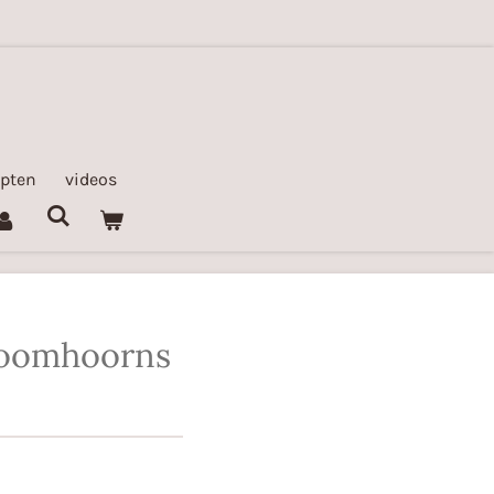
epten
videos
 roomhoorns