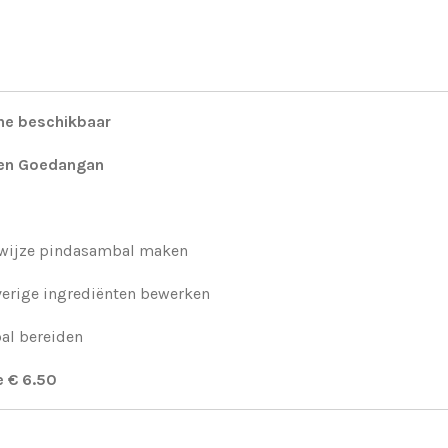
ine beschikbaar
en Goedangan
e wijze pindasambal maken
overige ingrediënten bewerken
al bereiden
 € 6.50