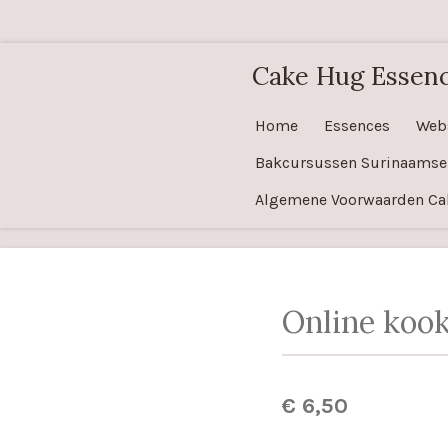
Ga
direct
Cake Hug Essen
naar
de
Home
Essences
Web
hoofdinhoud
Bakcursussen Surinaamse
Algemene Voorwaarden Ca
Online koo
€ 6,50