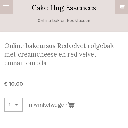
Cake Hug Essences
Ga
direct
Online bak en kooklessen
naar
de
hoofdinhoud
Online bakcursus Redvelvet rolgebak
met creamcheese en red velvet
cinnamonrolls
€ 10,00
In winkelwagen