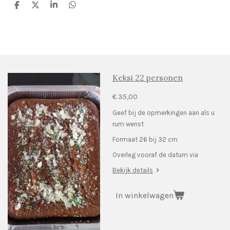
D
D
S
D
e
e
h
e
l
e
a
l
e
l
r
e
n
e
n
Keksi 22 personen
€ 35,00
Geef bij de opmerkingen aan als u
rum wenst
Formaat 26 bij 32 cm
Overleg vooraf de datum via
Bekijk details
In winkelwagen