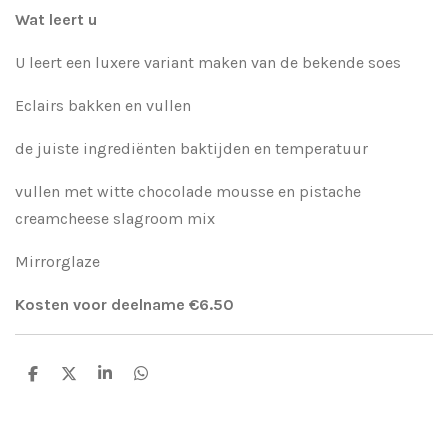
Wat leert u
U leert een luxere variant maken van de bekende soes
Eclairs bakken en vullen
de juiste ingrediënten baktijden en temperatuur
vullen met witte chocolade mousse en pistache
creamcheese slagroom mix
Mirrorglaze
Kosten voor deelname €6.50
D
D
S
D
e
e
h
e
l
e
a
l
e
l
r
e
n
e
n