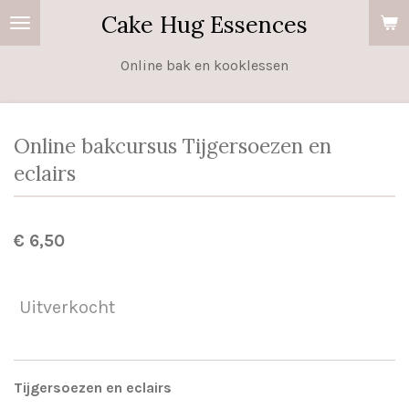
Cake Hug Essences
Ga
direct
Online bak en kooklessen
naar
de
hoofdinhoud
Online bakcursus Tijgersoezen en
eclairs
€ 6,50
Uitverkocht
Tijgersoezen en eclairs