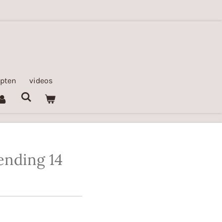
epten
videos
ending 14