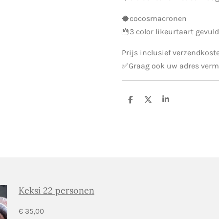
🥥cocosmacronen
🎂3 color likeurtaart gevu
Prijs inclusief verzendkost
✅️Graag ook uw adres verm
D
D
S
e
e
h
l
e
a
e
l
r
n
e
Keksi 22 personen
€ 35,00