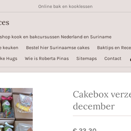
Online bak en kooklessen
ces
shop kook en bakcursussen Nederland en Suriname
e keuken
Bestel hier Surinaamse cakes
Baktips en Rec
ake Hugs
Wie is Roberta Pinas
Sitemaps
Contact
Cakebox verz
december
€ 23,30