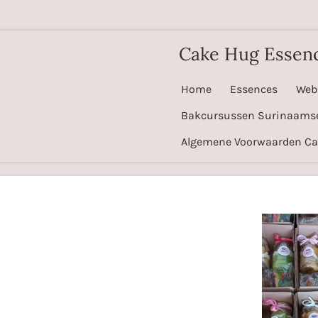
Ga
direct
Cake Hug Essen
naar
de
Home
Essences
Web
hoofdinhoud
Bakcursussen Surinaams
Algemene Voorwaarden C