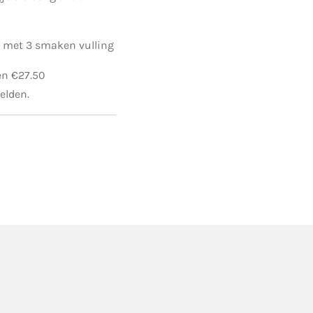
ld met 3 smaken vulling
en €27.50
elden.