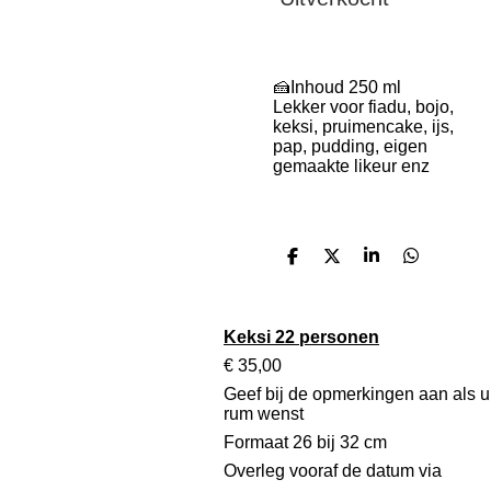
🍰Inhoud 250 ml
Lekker voor fiadu, bojo,
keksi, pruimencake, ijs,
pap, pudding, eigen
gemaakte likeur enz
D
D
S
D
e
e
h
e
l
e
a
l
e
l
r
e
n
e
n
Keksi 22 personen
€ 35,00
Geef bij de opmerkingen aan als u
rum wenst
Formaat 26 bij 32 cm
Overleg vooraf de datum via