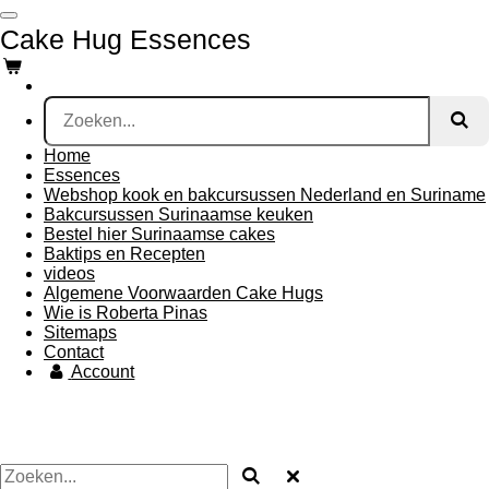
Ga
Cake Hug Essences
direct
naar
de
hoofdinhoud
Home
Essences
Webshop kook en bakcursussen Nederland en Suriname
Bakcursussen Surinaamse keuken
Bestel hier Surinaamse cakes
Baktips en Recepten
videos
Algemene Voorwaarden Cake Hugs
Wie is Roberta Pinas
Sitemaps
Contact
Account