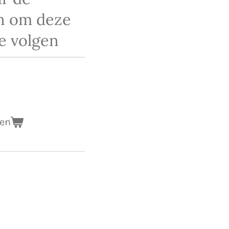
n om deze
te volgen
gen