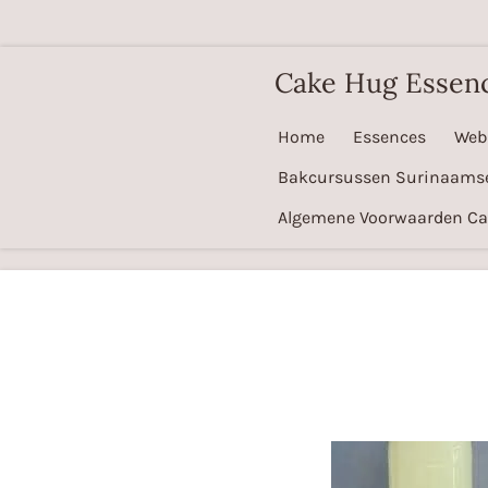
Ga
direct
Cake Hug Essen
naar
de
Home
Essences
Web
hoofdinhoud
Bakcursussen Surinaams
Algemene Voorwaarden C