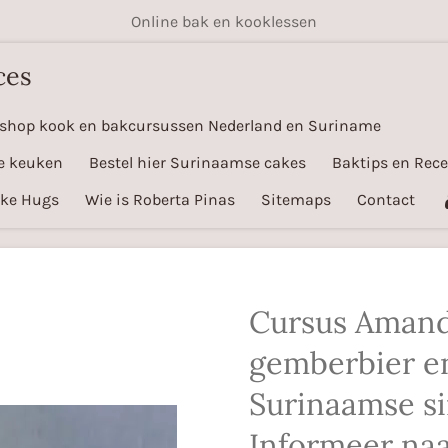
Online bak en kooklessen
ces
shop kook en bakcursussen Nederland en Suriname
e keuken
Bestel hier Surinaamse cakes
Baktips en Rec
ake Hugs
Wie is Roberta Pinas
Sitemaps
Contact
Cursus Amand
gemberbier e
Surinaamse s
Informeer naa