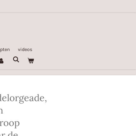
epten
videos
elorgeade,
n
iroop
r de