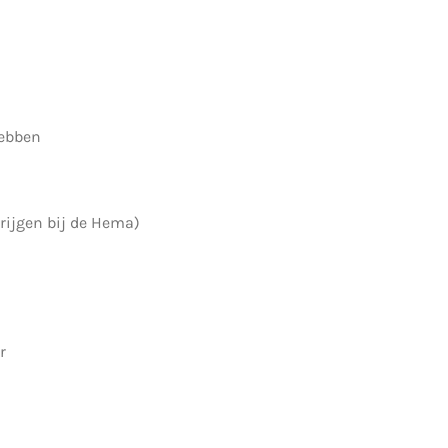
hebben
rkrijgen bij de Hema)
r