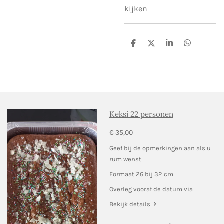
kijken
D
D
S
D
e
e
h
e
l
e
a
l
e
l
r
e
n
e
n
Keksi 22 personen
€ 35,00
Geef bij de opmerkingen aan als u
rum wenst
Formaat 26 bij 32 cm
Overleg vooraf de datum via
Bekijk details