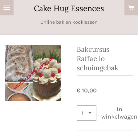
Cake Hug Essences
Ga
direct
Online bak en kooklessen
naar
de
hoofdinhoud
Bakcursus
Raffaello
schuimgebak
€ 10,00
In
winkelwagen