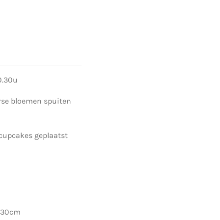
0.30u
erse bloemen spuiten
cupcakes geplaatst
j 30cm