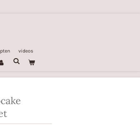
epten
videos
pcake
et