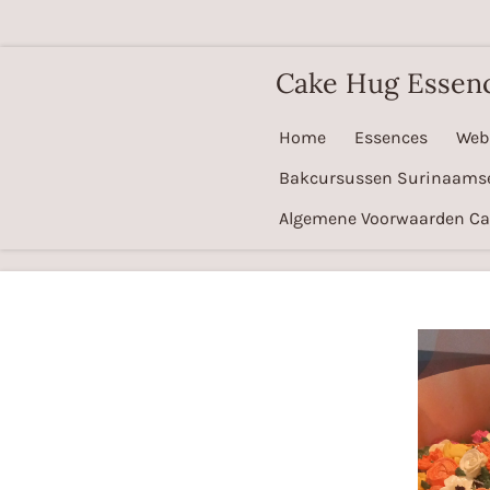
Ga
direct
Cake Hug Essen
naar
de
Home
Essences
Web
hoofdinhoud
Bakcursussen Surinaams
Algemene Voorwaarden C