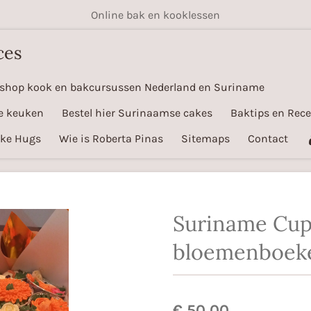
Online bak en kooklessen
ces
shop kook en bakcursussen Nederland en Suriname
e keuken
Bestel hier Surinaamse cakes
Baktips en Rec
ake Hugs
Wie is Roberta Pinas
Sitemaps
Contact
Suriname Cu
bloemenboek
€ 50,00