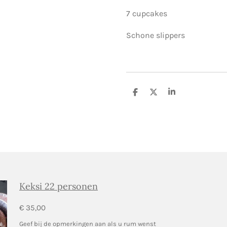
7 cupcakes
Schone slippers
D
D
S
e
e
h
l
e
a
e
l
r
n
e
Keksi 22 personen
€ 35,00
Geef bij de opmerkingen aan als u rum wenst