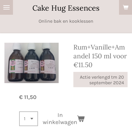
Cake Hug Essences
Ga
direct
Online bak en kooklessen
naar
de
hoofdinhoud
Rum+Vanille+Am
andel 150 ml voor
€11.50
Actie verlengd tm 20
september 2024
€ 11,50
In
winkelwagen