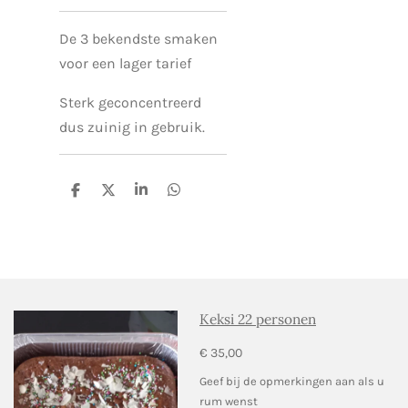
De 3 bekendste smaken
voor een lager tarief
Sterk geconcentreerd
dus zuinig in gebruik.
D
D
S
D
e
e
h
e
l
e
a
l
e
l
r
e
n
e
n
Keksi 22 personen
€ 35,00
Geef bij de opmerkingen aan als u
rum wenst