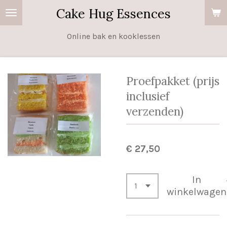
Cake Hug Essences
Ga
direct
Online bak en kooklessen
naar
de
hoofdinhoud
Proefpakket (prijs
inclusief
verzenden)
€ 27,50
In
winkelwagen