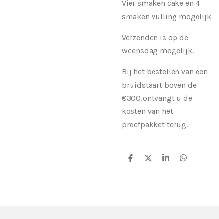
Vier smaken cake en 4
smaken vulling mogelijk
Verzenden is op de
woensdag mogelijk.
Bij het bestellen van een
bruidstaart boven de
€300,ontvangt u de
kosten van het
proefpakket terug.
D
D
S
D
e
e
h
e
l
e
a
l
e
l
r
e
n
e
n