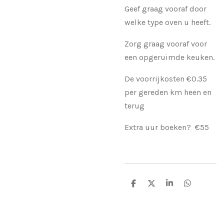
Geef graag vooraf door
welke type oven u heeft.
Zorg graag vooraf voor
een opgeruimde keuken.
De voorrijkosten €0.35
per gereden km heen en
terug
Extra uur boeken? €55
D
D
S
D
e
e
h
e
l
e
a
l
e
l
r
e
n
e
n