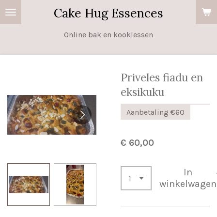
Cake Hug Essences
Ga
direct
Online bak en kooklessen
naar
de
hoofdinhoud
Priveles fiadu en
eksikuku
Aanbetaling €60
€ 60,00
In
winkelwagen